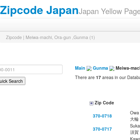
Zipcode Japan
Japan Yellow Pa
Zipcode | Meiwa-machi, Ora-gun ,Gunma (1)
Main
Gunma
Meiwa-mach
There are
17
areas in our Datab
Zip Code
Owa
370-0718
大輪
Suka
370-0717
須賀
Kaw