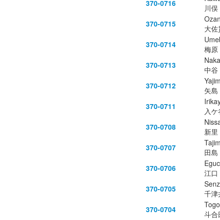
370-0716
川俣
Ozan
370-0715
大佐
Ume
370-0714
梅原
Naka
370-0713
中谷
Yaji
370-0712
矢島
Irika
370-0711
入ケ
Niss
370-0708
新里
Taji
370-0707
田島
Eguc
370-0706
江口
Senz
370-0705
千津
Togo
370-0704
斗合