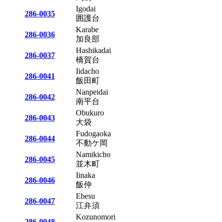
Igodai
286-0035
囲護台
Karabe
286-0036
加良部
Hashikadai
286-0037
橋賀台
Iidacho
286-0041
飯田町
Nanpeidai
286-0042
南平台
Obukuro
286-0043
大袋
Fudogaoka
286-0044
不動ケ岡
Namikicho
286-0045
並木町
Iinaka
286-0046
飯仲
Ebesu
286-0047
江弁須
Kozunomori
286-0048