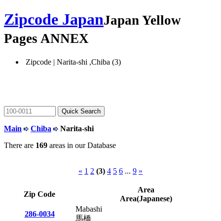
Zipcode Japan
Japan Yellow
Pages ANNEX
Zipcode | Narita-shi ,Chiba (3)
Main
Chiba
Narita-shi
There are
169
areas in our Database
«
1
2
(3)
4
5
6
...
9
»
Area
Zip Code
Area(Japanese)
Mabashi
286-0034
馬橋