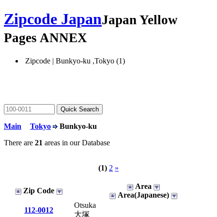
Zipcode Japan
Japan Yellow
Pages ANNEX
Zipcode | Bunkyo-ku ,Tokyo (1)
Main
Tokyo
Bunkyo-ku
There are
21
areas in our Database
(1)
2
»
Area
Zip Code
Area(Japanese)
Otsuka
112-0012
大塚