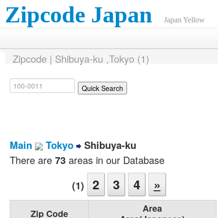
Zipcode Japan
Japan Yellow
Pages ANNEX
Zipcode | Shibuya-ku ,Tokyo (1)
Main
Tokyo
Shibuya-ku
There are
73
areas in our Database
2
3
4
»
(1)
Area
Zip Code