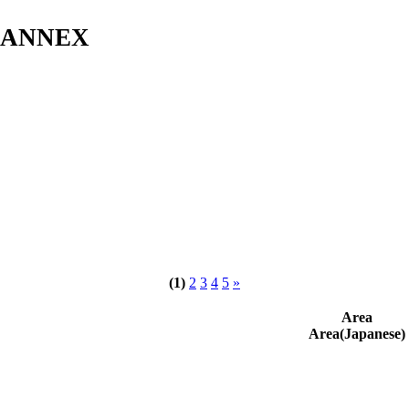
s ANNEX
(1)
2
3
4
5
»
Area
Area(Japanese)