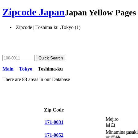
Zipcode Japan
Japan Yellow Page
Zipcode | Toshima-ku ,Tokyo (1)
Main
Tokyo
Toshima-ku
There are
83
areas in our Database
Zip Code
Mejiro
171-0031
目白
Minaminagasaki
171-0052
南長崎