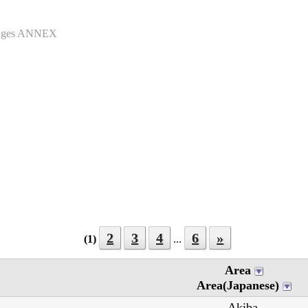
Pages ANNEX
2
3
4
6
»
(1)
...
Area
Area(Japanese)
Akiba