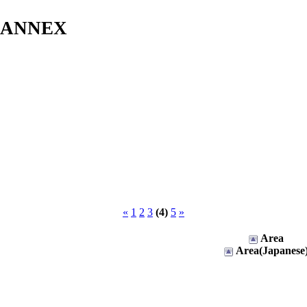
s ANNEX
«
1
2
3
(4)
5
»
Area
Area(Japanese