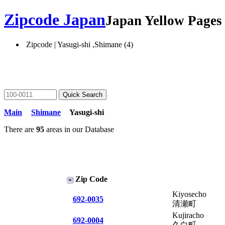
Zipcode Japan
Japan Yellow Page
Zipcode | Yasugi-shi ,Shimane (4)
Main
Shimane
Yasugi-shi
There are
95
areas in our Database
Zip Code
Kiyosecho
692-0035
清瀬町
Kujiracho
692-0004
久白町