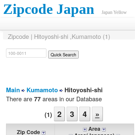
Zipcode Japan
Japan Yellow
Pages ANNEX
Zipcode | Hitoyoshi-shi ,Kumamoto (1)
Main
Kumamoto
Hitoyoshi-shi
There are
77
areas in our Database
2
3
4
»
(1)
Area
Zip Code