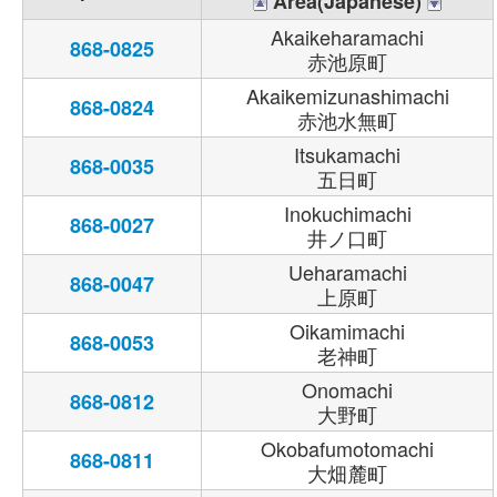
Area(Japanese)
Akaikeharamachi
868-0825
赤池原町
Akaikemizunashimachi
868-0824
赤池水無町
Itsukamachi
868-0035
五日町
Inokuchimachi
868-0027
井ノ口町
Ueharamachi
868-0047
上原町
Oikamimachi
868-0053
老神町
Onomachi
868-0812
大野町
Okobafumotomachi
868-0811
大畑麓町