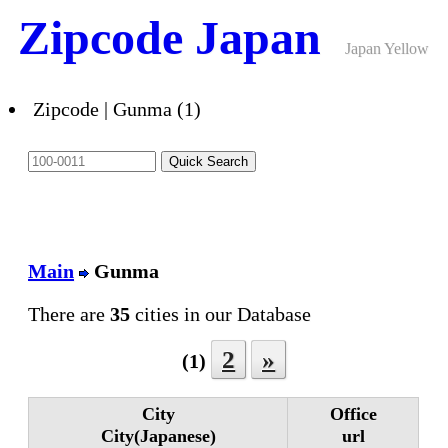
Zipcode Japan
Japan Yellow
Pages ANNEX
Zipcode | Gunma (1)
Main
Gunma
There are
35
cities in our Database
2
»
(1)
City
Office
City(Japanese)
url