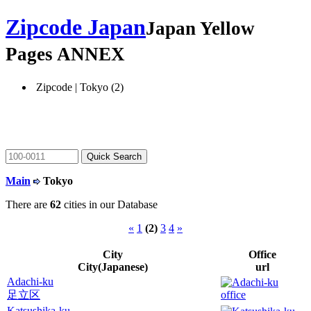
Zipcode Japan
Japan Yellow
Pages ANNEX
Zipcode | Tokyo (2)
Main
Tokyo
There are
62
cities in our Database
«
1
(2)
3
4
»
City
Office
City(Japanese)
url
Adachi-ku
足立区
Katsushika-ku