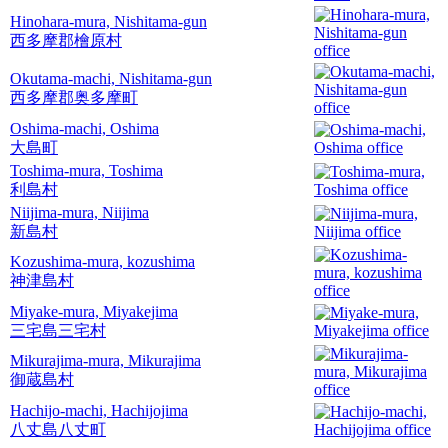
Hinohara-mura, Nishitama-gun
西多摩郡檜原村
Okutama-machi, Nishitama-gun
西多摩郡奥多摩町
Oshima-machi, Oshima
大島町
Toshima-mura, Toshima
利島村
Niijima-mura, Niijima
新島村
Kozushima-mura, kozushima
神津島村
Miyake-mura, Miyakejima
三宅島三宅村
Mikurajima-mura, Mikurajima
御蔵島村
Hachijo-machi, Hachijojima
八丈島八丈町