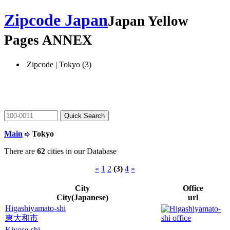
Zipcode Japan
Japan Yellow
Pages ANNEX
Zipcode | Tokyo (3)
Main
Tokyo
There are
62
cities in our Database
«
1
2
(3)
4
»
City
Office
City(Japanese)
url
Higashiyamato-shi
東大和市
Kiyose-shi