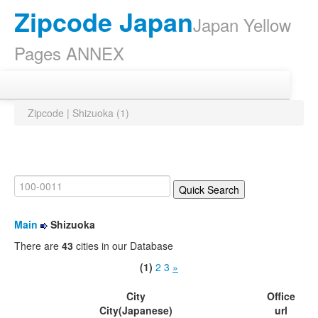
Zipcode Japan
Japan Yellow
Pages ANNEX
Zipcode | Shizuoka (1)
Main
Shizuoka
There are
43
cities in our Database
(1)
2
3
»
City
Office
City(Japanese)
url