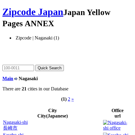
Zipcode Japan
Japan Yellow
Pages ANNEX
Zipcode | Nagasaki (1)
Main
Nagasaki
There are
21
cities in our Database
(1)
2
»
City
Office
City(Japanese)
url
Nagasaki-shi
長崎市
Sasebo-shi