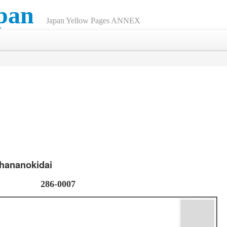
pan
Japan Yellow Pages ANNEX
hananokidai
286-0007