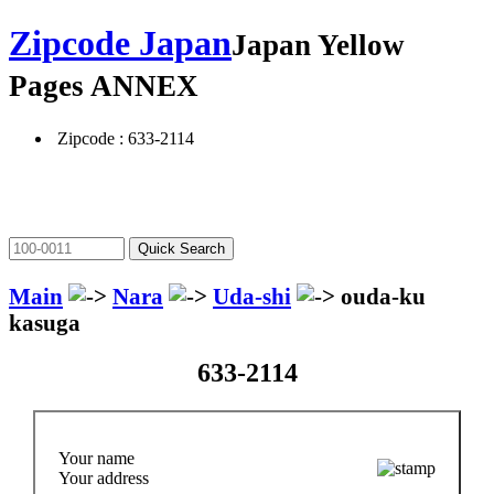
Zipcode Japan
Japan Yellow
Pages ANNEX
Zipcode : 633-2114
Main
Nara
Uda-shi
ouda-ku
kasuga
633-2114
Your name
Your address