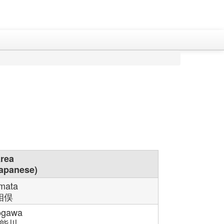
rea
apanese)
mata
相俣
ogawa
能川