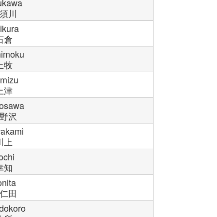
sukawa
須川
ikura
石倉
imoku
上牧
mizu
上津
osawa
野沢
akami
川上
ochi
幸知
nita
仁田
dokoro