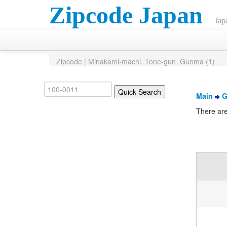
Zipcode Japan
Jap
Zipcode | Minakami-machi, Tone-gun ,Gunma (1)
Main
G
There ar