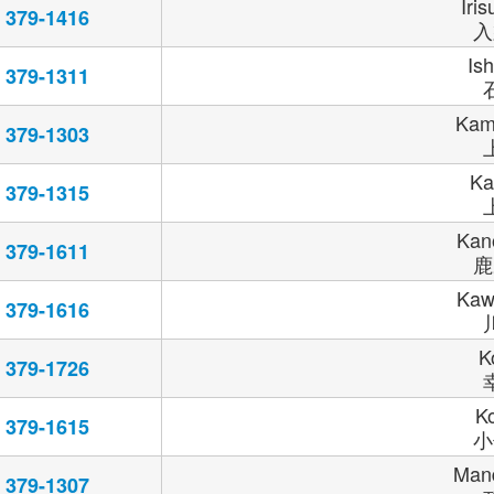
Iri
379-1416
入
Ish
379-1311
Kam
379-1303
Ka
379-1315
Kan
379-1611
鹿
Kaw
379-1616
K
379-1726
Ko
379-1615
小
Man
379-1307