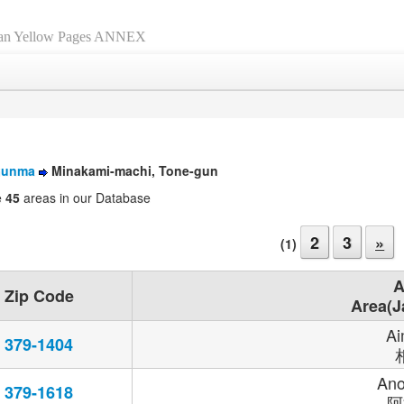
an Yellow Pages ANNEX
unma
Minakami-machi, Tone-gun
e
45
areas in our Database
2
3
»
(1)
A
Zip Code
Area(J
Ai
379-1404
An
379-1618
阿