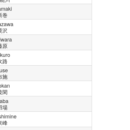
amaki
新巻
azawa
粟沢
iwara
藤原
kuro
吹路
use
布施
okan
後閑
aba
羽場
shimine
東峰